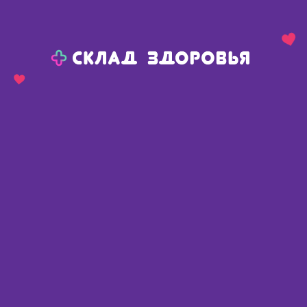
Назад
Ваш город:
Пермь
Пермь
Ваш город:
Нет, выбрать другой
Да
Главная
Каталог
Средства гигиены
Влажные салфетки
Влажные салфетки для детей
Влажные салфетки для детей
Найдено 103 товара
Фильтр