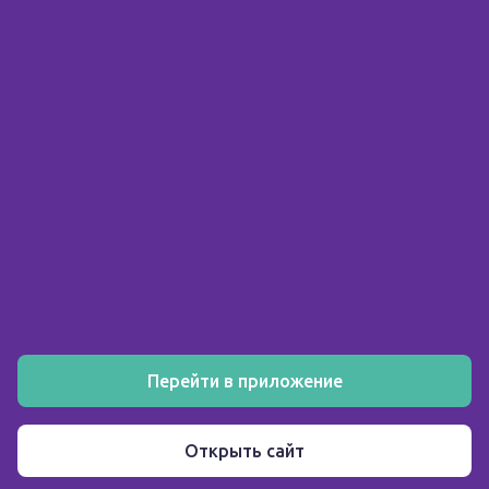
© 2026 ООО «Склад здоровья»
ИНН 5903158326
О компании
Покупателю
Аптеки
Акции
Как заказать
Установите мобильное приложение
Перейти в приложение
Пользовательское соглашение
Открыть сайт