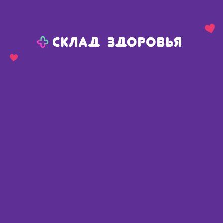
Назад
Ваш город:
Пермь
Пермь
Ваш город:
Нет, выбрать другой
Да
Главная
Каталог
Товары для мамы и малыша
Детская косметика
Детская косметика
Найдено 486 товаров
Фильтр