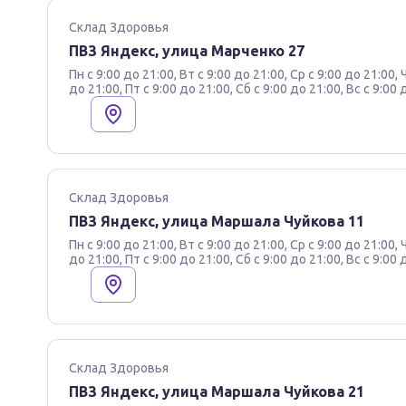
Склад Здоровья
ПВЗ Яндекс, улица Марченко 27
Пн с 9:00 до 21:00, Вт с 9:00 до 21:00, Ср с 9:00 до 21:00, 
до 21:00, Пт с 9:00 до 21:00, Сб с 9:00 до 21:00, Вс с 9:00 
Склад Здоровья
ПВЗ Яндекс, улица Маршала Чуйкова 11
Пн с 9:00 до 21:00, Вт с 9:00 до 21:00, Ср с 9:00 до 21:00, 
до 21:00, Пт с 9:00 до 21:00, Сб с 9:00 до 21:00, Вс с 9:00 
Склад Здоровья
ПВЗ Яндекс, улица Маршала Чуйкова 21