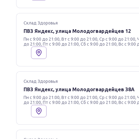
Склад Здоровья
ПВЗ Яндекс, улица Молодогвардейцев 12
Пн с 9:00 до 21:00, Вт с 9:00 до 21:00, Ср с 9:00 до 21:00, 
до 21:00, Пт с 9:00 до 21:00, Сб с 9:00 до 21:00, Вс с 9:00 
Склад Здоровья
ПВЗ Яндекс, улица Молодогвардейцев 38А
Пн с 9:00 до 21:00, Вт с 9:00 до 21:00, Ср с 9:00 до 21:00, 
до 21:00, Пт с 9:00 до 21:00, Сб с 9:00 до 21:00, Вс с 9:00 