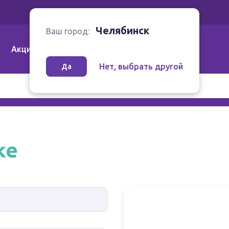
Ваш город:
Челябинск
Челябинск
Ваш город:
Акции
Аптеки | Компании
Как заказать
Нет, выбрать другой
Да
ке