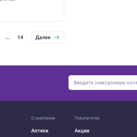
...
14
Далее
О компании
Покупателю
Аптеки
Акции