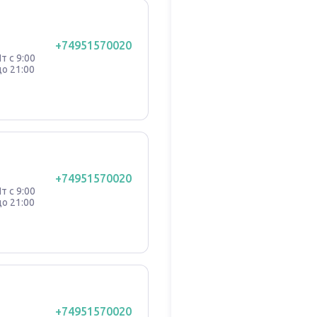
+74951570020
Чт с 9:00
до 21:00
+74951570020
Чт с 9:00
до 21:00
+74951570020