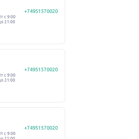
+74951570020
Чт с 9:00
до 21:00
+74951570020
Чт с 9:00
до 21:00
+74951570020
Чт с 9:00
до 21:00