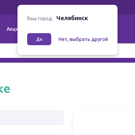
Ваш город:
Челябинск
Челябинск
Ваш город:
Акции
Аптеки | Компании
Как заказать
Нет, выбрать другой
Да
ке