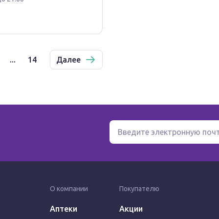
...
14
Далее
О компании
Покупателю
Аптеки
Акции