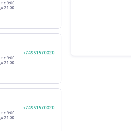
Чт с 9:00
до 21:00
+74951570020
Чт с 9:00
до 21:00
+74951570020
Чт с 9:00
до 21:00