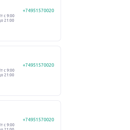
+74951570020
Чт с 9:00
до 21:00
+74951570020
Чт с 9:00
до 21:00
+74951570020
Чт с 9:00
до 21:00