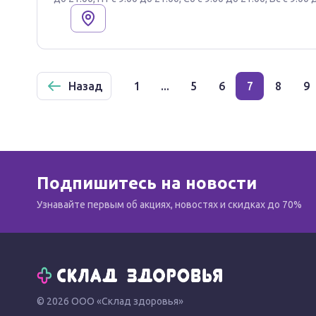
Назад
1
...
5
6
7
8
9
Подпишитесь на новости
Узнавайте первым об акциях, новостях и скидках до 70%
© 2026 ООО «Склад здоровья»