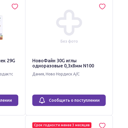
чек 29G
НовоФайн 30G иглы
одноразовые 0,3х8мм N100
одактс
Дания
,
Ново Нордиск А/С
плении
Сообщить о поступлении
Срок годности менее 3 месяцев