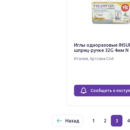
Иглы одноразовые INSU
шприц-ручке 32G 4мм N 
Италия
,
Артсана СпА
Сообщить о посту
Назад
1
2
3
4