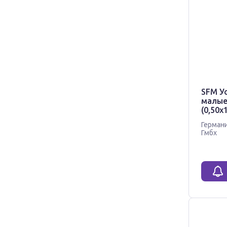
SFM У
малые
(0,50х
Герман
Гмбх