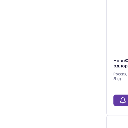
НовоФ
однор
Россия
,
Лтд