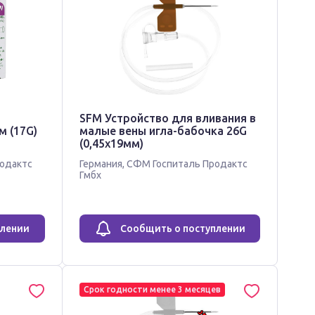
SFM Устройство для вливания в
7G)
малые вены игла-бабочка 26G
(0,45х19мм)
одактс
Германия
,
СФМ Госпиталь Продактс
Гмбх
плении
Сообщить о поступлении
Срок годности менее 3 месяцев