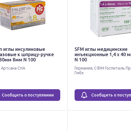
n иглы инсулиновые
SFM иглы медицинские
азовые к шприцу-ручке
инъекционные 1,4 х 40 мм (1
,30мм 8мм N 100
N 100
,
Артсана СпА
Германия
,
СФМ Госпиталь Пр
Гмбх
Сообщить о поступлении
Сообщить о посту