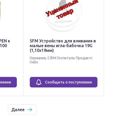
PEN к
SFM Устройство для вливания в
100
малые вены игла-бабочка 19G
(1,10х19мм)
Германия
,
СФМ Госпиталь Продактс
Гмбх
плении
Сообщить о поступлении
Далее