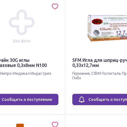
айн 30G иглы
SFM Игла для шприц-ру
азовые 0,3х8мм N100
0,33х12,7мм
Нипро Медикал Индастриз
Германия
,
СФМ Госпиталь Пр
Гмбх
Сообщить о поступлении
Сообщить о посту