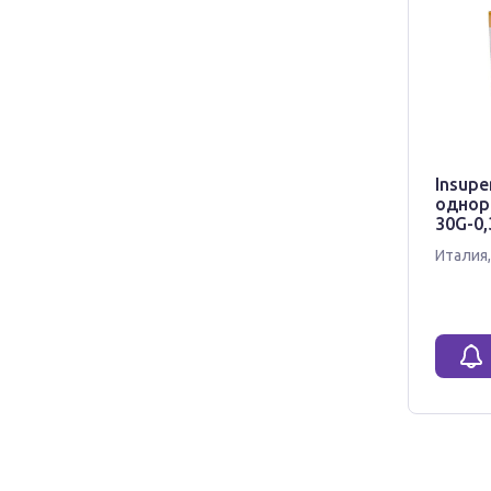
Insupe
однор
30G-0
Италия