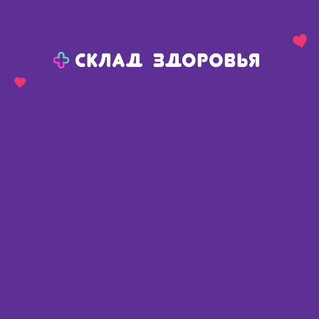
Назад
Ваш город:
Челябинск
Челябинск
Ваш город:
Нет, выбрать другой
Да
Главная
Каталог
Контактные линзы и очки
Растворы для контактных линз
Растворы для контактных линз
Найдено 122 товара
Фильтр