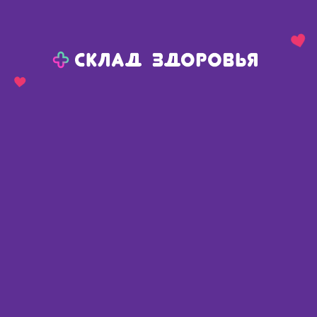
Назад
Ваш город:
Челябинск
Челябинск
Ваш город:
Нет, выбрать другой
Да
Главная
Каталог
Медикаменты и БАДы
Заболевания вен
Заболевания вен
Найдено 472 товара
Фильтр