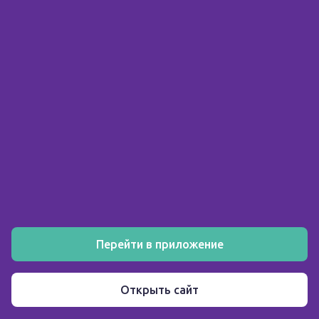
© 2026 ООО «Склад здоровья»
ИНН 5903158326
О компании
Покупателю
Аптеки
Акции
Как заказать
Установите мобильное приложение
Перейти в приложение
Пользовательское соглашение
Открыть сайт