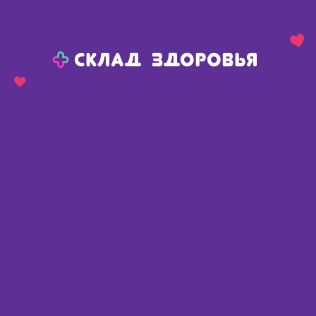
Назад
Ваш город:
Челябинск
Челябинск
Ваш город:
Нет, выбрать другой
Да
Главная
Каталог
Средства гигиены
Влажные салфетки
Влажные салфетки для детей
Влажные салфетки для детей
Найдено 103 товара
Фильтр