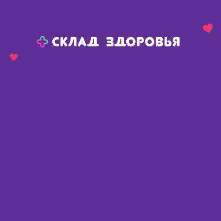
Назад
Ваш город:
Елово
Елово
Ваш город:
Нет, выбрать другой
Да
Главная
Каталог
Косметика
Уход за волосами
Краска для волос
Краска для волос
Найдено 23 товара
Фильтр