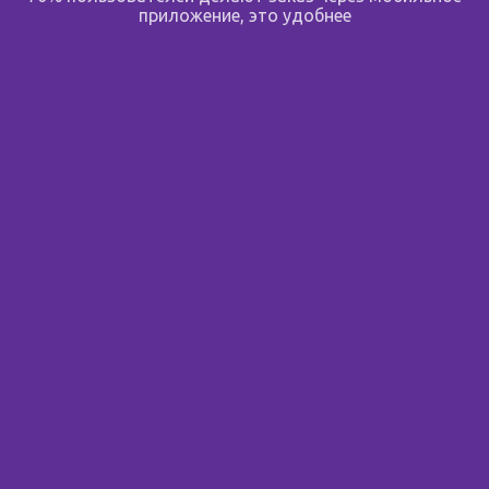
приложение, это удобнее
Россия
,
Фитокосметик
Сообщить о поступлении
Назад
Далее
Подпишитесь на новости
Узнавайте первым об акциях, новостях и скидках до 70%