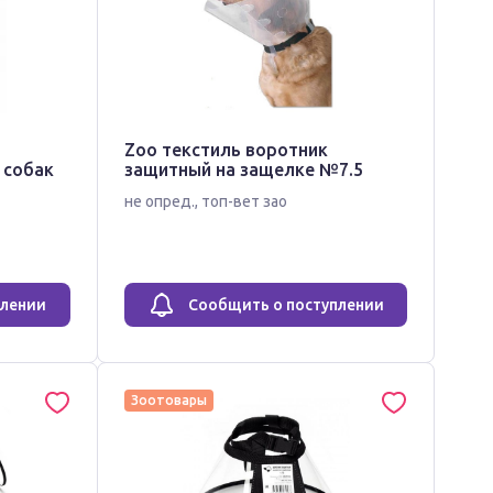
Zoo текстиль воротник
 собак
защитный на защелке №7.5
не опред.
,
топ-вет зао
плении
Сообщить о поступлении
Зоотовары