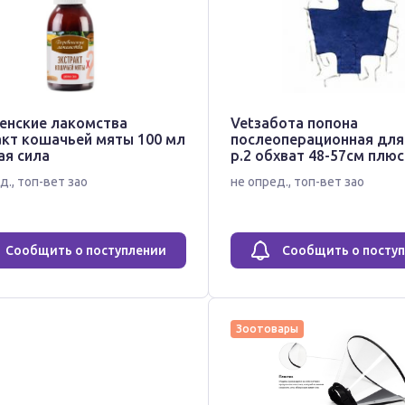
енские лакомства
Vetзабота попона
акт кошачьей мяты 100 мл
послеоперационная для
ая сила
р.2 обхват 48-57см плюс
д.
,
топ-вет зао
не опред.
,
топ-вет зао
Сообщить о поступлении
Сообщить о посту
Зоотовары