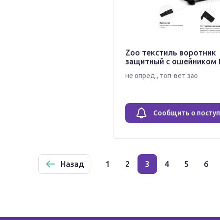
Zoo текстиль воротник
защитный с ошейником
не опред.
,
топ-вет зао
Сообщить о посту
Назад
1
2
3
4
5
6