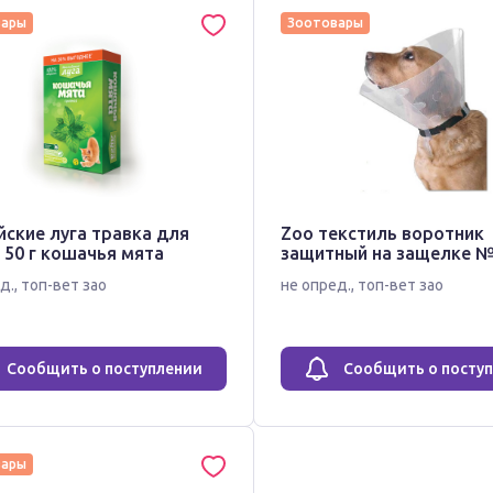
вары
Зоотовары
ские луга травка для
Zoo текстиль воротник
 50 г кошачья мята
защитный на защелке 
д.
,
топ-вет зао
не опред.
,
топ-вет зао
Сообщить о поступлении
Сообщить о посту
вары