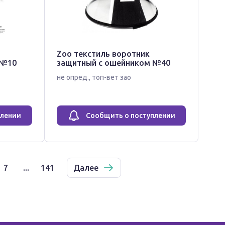
Zoo текстиль воротник
 №10
защитный с ошейником №40
не опред.
,
топ-вет зао
плении
Сообщить о поступлении
7
...
141
Далее