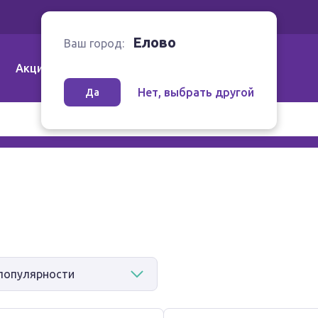
Ваш город:
Елово
Елово
Ваш город:
Акции
Аптеки | Компании
Как заказать
Нет, выбрать другой
Да