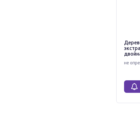
Дерев
экстр
двойн
не опре