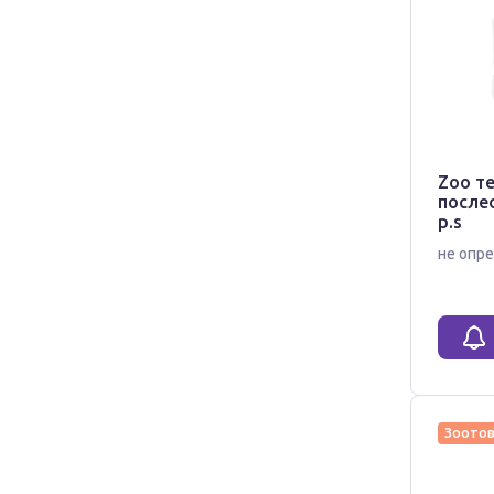
Zoo т
после
р.s
не опре
Зоото