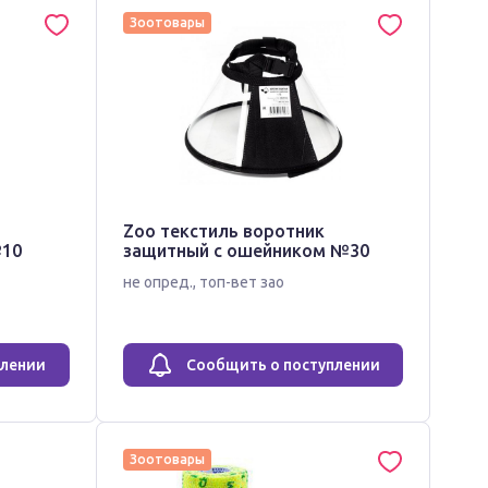
Зоотовары
Zoo текстиль воротник
№10
защитный с ошейником №30
не опред.
,
топ-вет зао
плении
Сообщить о поступлении
Зоотовары