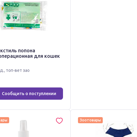
екстиль попона
операционная для кошек
д.
,
топ-вет зао
Сообщить о поступлении
вары
Зоотовары