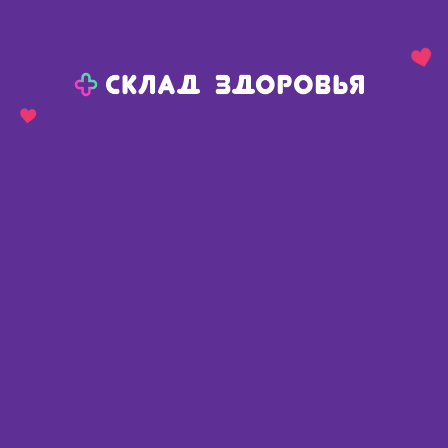
Назад
Ваш город:
Красноярск
Красноярск
Ваш город:
Нет, выбрать другой
Да
Главная
Аптеки
Адреса в
Красноярске
Картой
Списком