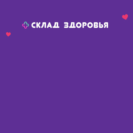
Назад
Ваш город:
Красноярск
Красноярск
Ваш город:
Нет, выбрать другой
Да
Главная
Аптеки
Адреса в
Красноярске
Картой
Списком