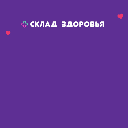
Назад
Ваш город:
Красноярск
Красноярск
Ваш город:
Нет, выбрать другой
Да
Главная
Каталог
Медикаменты и БАДы
Витамины и микроэлементы
Витамины другие
GLS Астаксантин капс 400мг N 30
GLS Астаксантин капс 400мг N 30
Россия
,
Глобал Хэлфкеар ООО