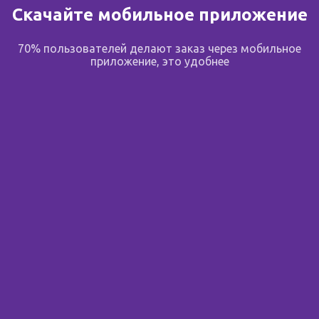
Скачайте мобильное приложение
В избранное
70% пользователей делают заказ через мобильное
Поделиться
приложение, это удобнее
Подпишитесь на новости
Узнавайте первым об акциях, новостях и скидках до 70%
Вы смотрели