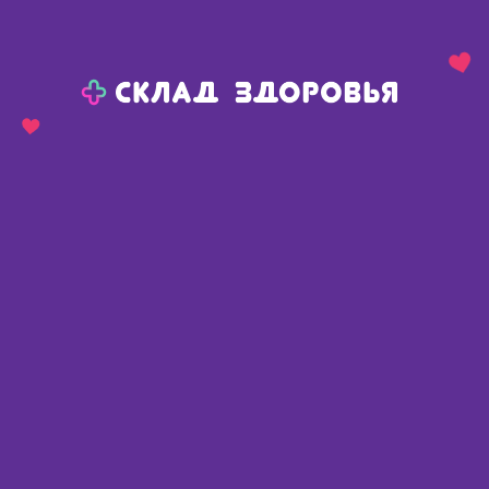
Назад
Ваш город:
Красноярск
Красноярск
Ваш город:
Нет, выбрать другой
Да
Главная
Каталог
Изделия медицинского назначения
Тест-полоски экспресс диагностика
Тест-полоски экспресс диагностика
Найдено 84 товара
Фильтр