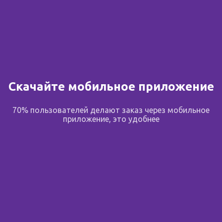
от 141.00 ₽
Скачайте мобильное приложение
70% пользователей делают заказ через мобильное
Тест на овуляцию I-Sure
Ури-рН тест-полоски
приложение, это удобнее
N 5
индикаторные N 50
Китай
,
Атлас Линк
Россия
,
Биосенсор АН ООО
2 предложения
1 предложение
от 345.00 ₽
от 231.00 ₽
от 345.00 ₽
от 231.00 ₽