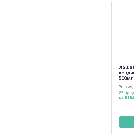
Лошад
конди
500мл
Россия
,
23 пре
от 816.