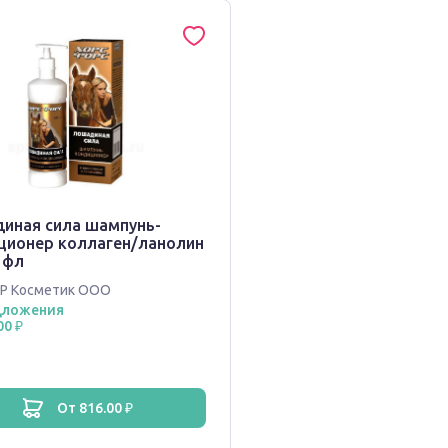
иная сила шампунь-
ционер коллаген/ланолин
 фл
Р Косметик ООО
дложения
00 ₽
от 816.00 ₽