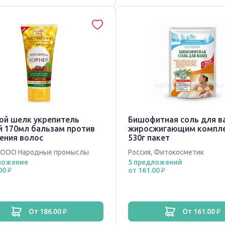
ой шелк укрепитель
Бишофитная соль для в
й 170мл бальзам против
жиросжигающим компл
ения волос
530г пакет
ООО Народные промыслы
Россия
,
Фитокосметик
ложение
5 предложений
00 ₽
от 161.00 ₽
от 186.00 ₽
от 161.00 ₽