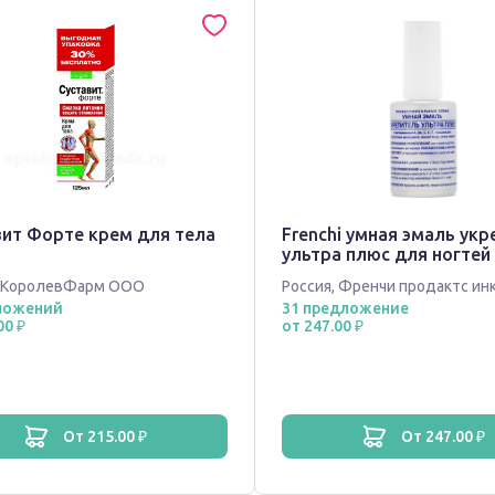
вит Форте крем для тела
Frenchi умная эмаль ук
ультра плюс для ногтей
КоролевФарм ООО
Россия
,
Френчи продактс ин
ложений
31 предложение
00 ₽
от 247.00 ₽
от 215.00 ₽
от 247.00 ₽