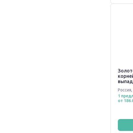
Золот
корне
выпад
Россия
,
1 пред
от 186.