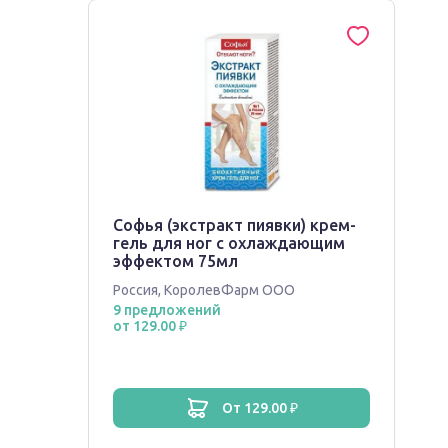
Софья (экстракт пиявки) крем-
гель для ног с охлаждающим
эффектом 75мл
Россия
,
КоролевФарм ООО
9 предложений
от 129.00 ₽
от 129.00 ₽