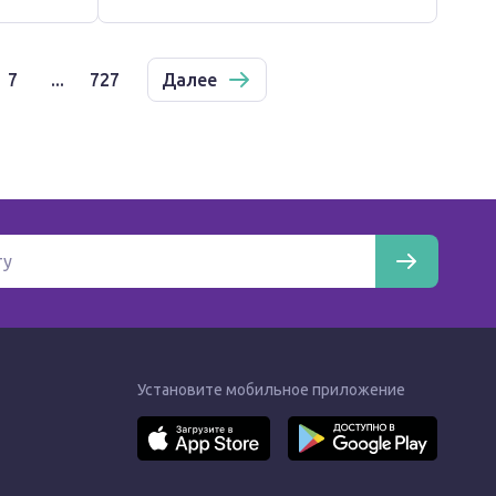
7
...
727
Далее
Установите мобильное приложение