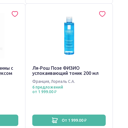
анны с
Ля-Рош Позе ФИЗИО
ексом
успокаивающий тоник 200 мл
Франция
,
Лореаль С.А.
6 предложений
от 1 999.00 ₽
от 1 999.00 ₽