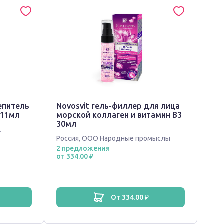
репитель
Novosvit гель-филлер для лица
 11мл
морской коллаген и витамин В3
30мл
к
Россия
,
ООО Народные промыслы
2 предложения
от 334.00 ₽
от 334.00 ₽