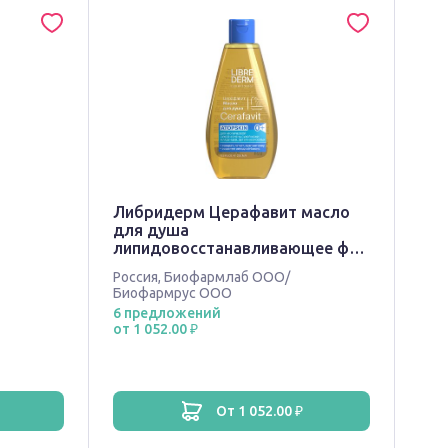
Либридерм Церафавит масло
для душа
липидовосстанавливающее фл
200мл N 1
Россия
,
Биофармлаб ООО/
Биофармрус ООО
6 предложений
от 1 052.00 ₽
от 1 052.00 ₽