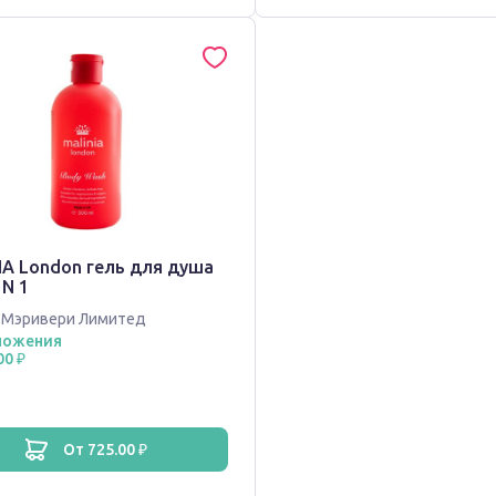
IA London гель для душа
N 1
,
Мэривери Лимитед
ложения
00 ₽
от 725.00 ₽