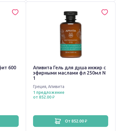
фит 600
Апивита Гель для душа инжир с
эфирными маслами фл 250мл N
1
Греция
,
Апивита
1 предложение
от 852.00 ₽
от 852.00 ₽