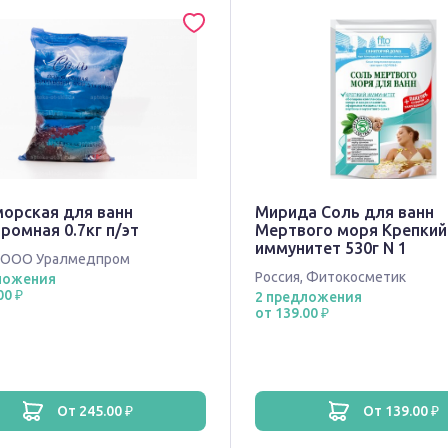
морская для ванн
Мирида Соль для ванн
ромная 0.7кг п/эт
Мертвого моря Крепкий
иммунитет 530г N 1
ООО Уралмедпром
Россия
,
Фитокосметик
ложения
00 ₽
2 предложения
от 139.00 ₽
от 245.00 ₽
от 139.00 ₽