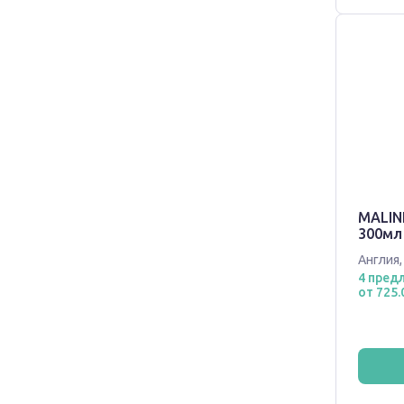
MALIN
300мл 
Англия
4 пред
от 725.