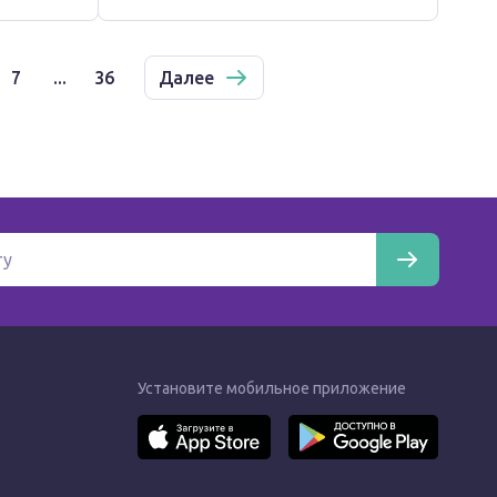
7
...
36
Далее
Установите мобильное приложение