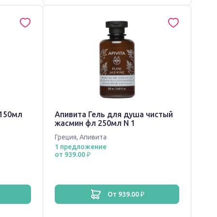
 150мл
Апивита Гель для душа чистый
жасмин фл 250мл N 1
Греция
,
Апивита
1 предложение
от 939.00 ₽
от 939.00 ₽