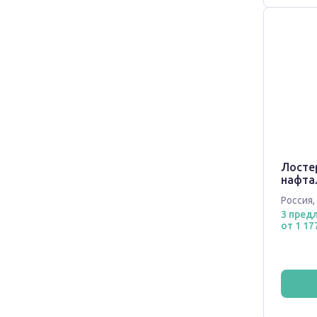
Лосте
нафта
Россия
,
3 пред
от 1 17