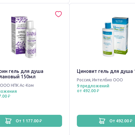
рин гель для душа
Циновит гель для душа
лановый 150мл
Россия
,
Интелбио ООО
ООО НПК Ас-Ком
9 предложений
от 492.00 ₽
ложения
7.00 ₽
от 1 177.00 ₽
от 492.00 ₽