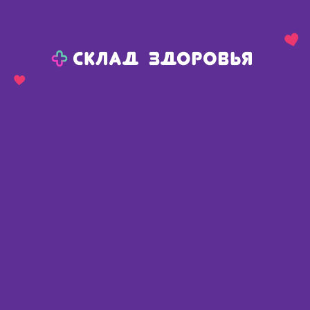
Назад
Ваш город:
Красноярск
Красноярск
Ваш город:
Нет, выбрать другой
Да
Главная
Каталог
Косметика
Банные серии
Пена, экстракты для ванн
Пена, экстракты для ванн
Найдено 30 товаров
Фильтр