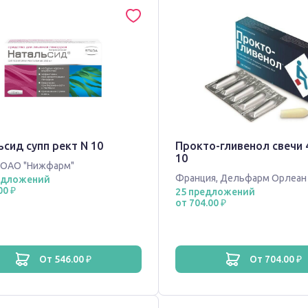
сид супп рект N 10
Прокто-гливенол свечи 
10
ОАО "Нижфарм"
Франция
,
Дельфарм Орлеан
едложений
00 ₽
25 предложений
от 704.00 ₽
от 546.00 ₽
от 704.00 ₽