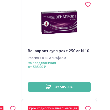
Венапрокт супп рект 250мг N 10
Россия
,
ООО Альтфарм
94 предложения
от 585.00 ₽
от 585.00 ₽
ев
Срок годности менее 3 месяцев