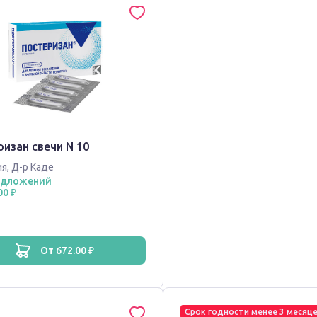
изан свечи N 10
ия
,
Д-р Каде
едложений
00 ₽
от 672.00 ₽
Срок годности менее 3 месяц