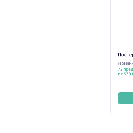
Посте
Герман
72 пре
от 930.