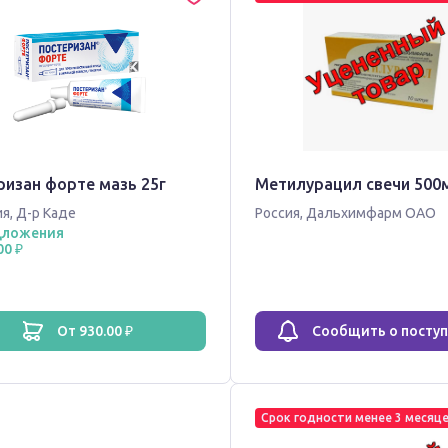
ризан форте мазь 25г
Метилурацил свечи 500м
ия
,
Д-р Каде
Россия
,
Дальхимфарм ОАО
дложения
00 ₽
от 930.00 ₽
Сообщить о посту
Срок годности менее 3 месяц