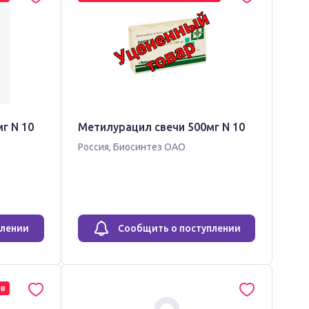
г N 10
Метилурацил свечи 500мг N 10
Россия
,
Биосинтез ОАО
плении
Сообщить о поступлении
ев