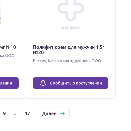
мг N 10
Полифит крем для мужчин 1.5г
№20
ика ООО
Россия
,
Кавказская здравница ООО
плении
Сообщить о поступлении
9
...
17
Далее