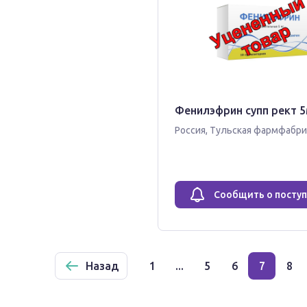
Фенилэфрин супп рект 5
Россия
,
Тульская фармфабр
Сообщить о посту
Назад
1
...
5
6
7
8