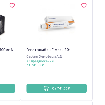
400мг N
Гепатромбин Г мазь 20г
Сербия
,
Хемофарм А.Д.
75 предложений
от 741.00 ₽
от 741.00 ₽