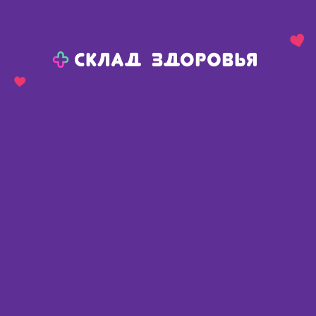
Назад
Ваш город:
Красноярск
Красноярск
Ваш город:
Нет, выбрать другой
Да
Главная
Каталог
Средства гигиены
Влажные салфетки
Влажные салфетки
Найдено 233 товара
Фильтр