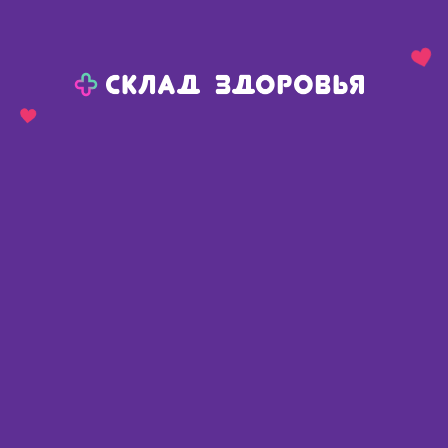
Назад
Ваш город:
Омск
Омск
Ваш город:
Нет, выбрать другой
Да
Главная
Каталог
Диетическое питание, напитки
Полезный перекус
Злаки
Отруби ржаные 200г
Отруби ржаные 200г
Россия
,
ООО Фирма Биокор
Описание