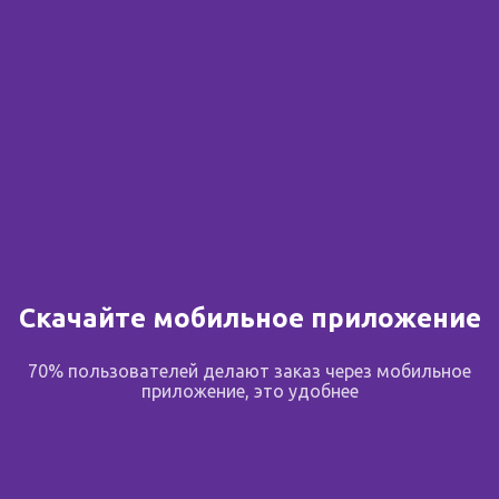
В избранное
Поделиться
Описание
Скачайте мобильное приложение
Лекарственная форма
70% пользователей делают заказ через мобильное
отруби
приложение, это удобнее
Состав
отруби ржаные, карбонат кальция, соль