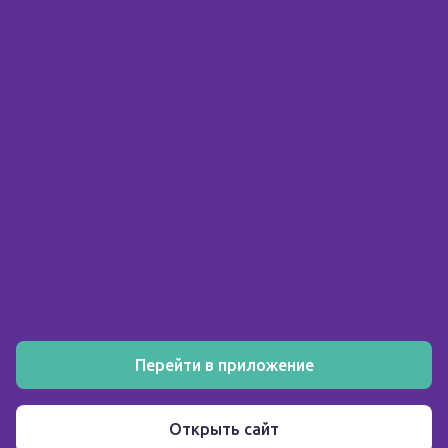
© 2026 ООО «Склад здоровья»
ИНН 5903158326
О компании
Покупателю
Аптеки
Акции
Как заказать
Установите мобильное приложение
Перейти в приложение
Пользовательское соглашение
Открыть сайт