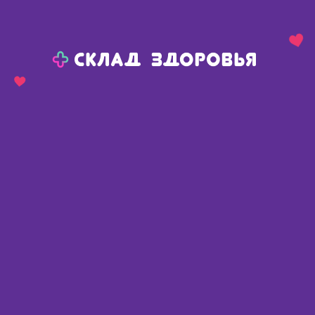
Назад
Ваш город:
Омск
Омск
Ваш город:
Нет, выбрать другой
Да
Главная
Каталог
Контактные линзы и очки
Растворы для контактных линз
Растворы для контактных линз
Найдено 122 товара
Фильтр