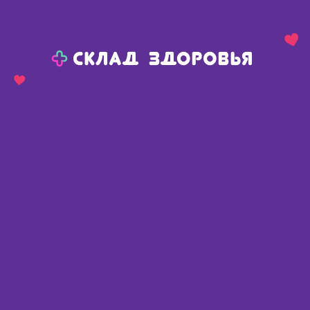
Назад
Ваш город:
Полтавка
Полтавка
Ваш город:
Нет, выбрать другой
Да
Главная
Каталог
Медикаменты и БАДы
Заболевания вен
Заболевания вен
Найдено 472 товара
Фильтр