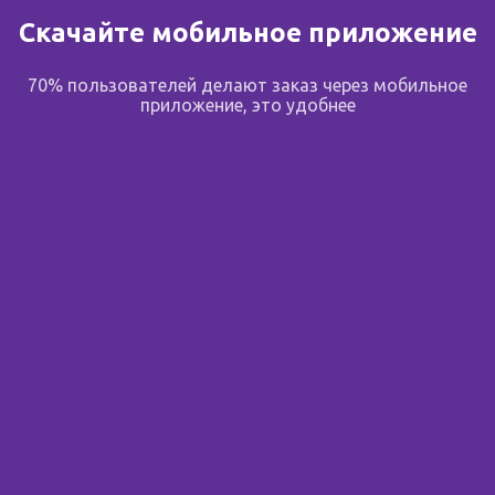
Скачайте мобильное приложение
Флебодиа крем-гель д/
Нормавен крем для ног
70% пользователей делают заказ через мобильное
ног 100мл N 1
150г
приложение, это удобнее
Литва
,
Cosmoway
Россия
,
Вертекс АО
Сообщить о поступлении
Сообщить о поступле
Срок годности менее 3
месяцев
АнгиоНорм таб 100мг N
70
Россия
,
ФармВИЛАР НПО
ООО
Сообщить о поступлении