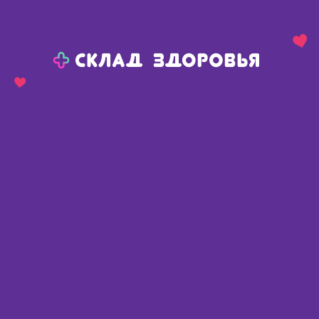
Назад
Ваш город:
Сива
Сива
Ваш город:
Нет, выбрать другой
Да
Главная
Каталог
Косметика
Масла косметические
Масла косметические
Найдено 792 товара
Фильтр