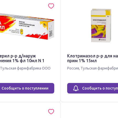
ерил р-р д/наруж
Клотримазол р-р для н
нения 1% фл 10мл N 1
прим 1% 15мл
Тульская фармфабрика ООО
Россия
,
Тульская фармфабр
Сообщить о поступлении
Сообщить о посту