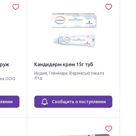
аруж
Кандидерм крем 15г туб
Индия
,
Гленмарк Фармасьютикалз
Лтд
ика ООО
плении
Сообщить о поступлении