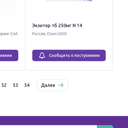
Экзитер тб 250мг N 14
ринг СпА
Россия
,
Озон ООО
плении
Сообщить о поступлении
52
53
54
Далее