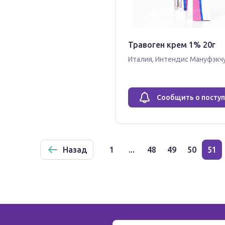
Травоген крем 1% 20г
Италия
,
Интендис Мануфэкчу
Сообщить о посту
Назад
1
...
48
49
50
51