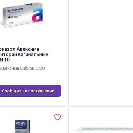
оназол Авексима
зитории вагинальные
N 10
Авексима Сибирь ООО
Сообщить о поступлении