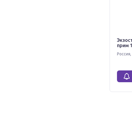
Экзос
прим 
Россия
,