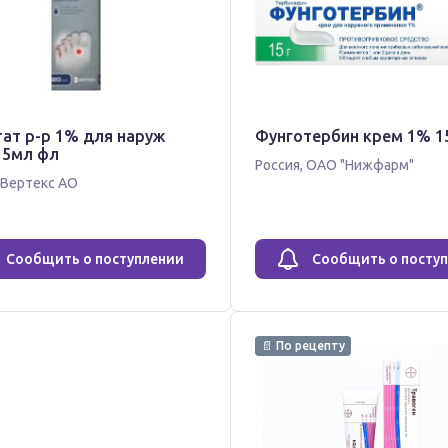
тат р-р 1% для наруж
Фунготербин крем 1% 1
15мл фл
Россия
,
ОАО "Нижфарм"
Вертекс АО
Сообщить о поступлении
Сообщить о посту
📄 По рецепту