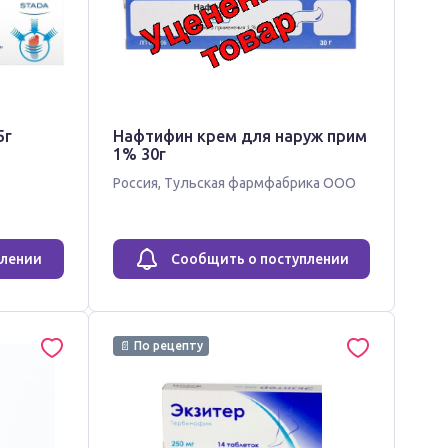
5г
Нафтифин крем для наруж прим
1% 30г
Россия
,
Тульская фармфабрика ООО
плении
Сообщить о поступлении
📄 По рецепту