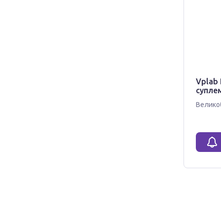
Vplab 
суплем
Велико