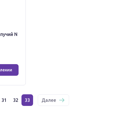
ипучий N
плении
31
32
33
Далее