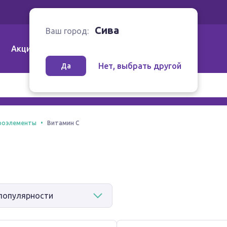
Ваш город:
Сива
Сива
Ваш город:
Акции
Аптеки | Компании
Как заказать
Нет, выбрать другой
Да
роэлементы
Витамин С