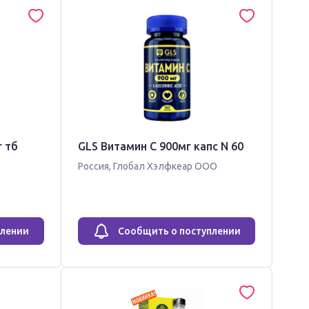
г тб
GLS Витамин С 900мг капс N 60
Россия
,
Глобал Хэлфкеар ООО
плении
Сообщить о поступлении