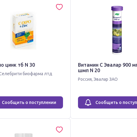
о цинк тб N 30
Витамин С Эвалар 900 м
шмп N 20
Селебрити биофарма лтд
Россия
,
Эвалар ЗАО
Сообщить о поступлении
Сообщить о посту