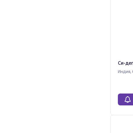
Си-деп
Индия
,