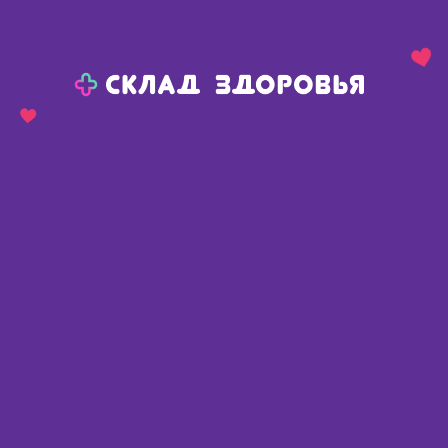
Назад
Ваш город:
Сива
Сива
Ваш город:
Нет, выбрать другой
Да
Главная
Каталог
Перевязочные средства
Бинты
Бинты
Найдено 371 товар
Фильтр