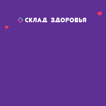
Назад
Ваш город:
Тюмень
Тюмень
Ваш город:
Нет, выбрать другой
Да
Главная
Аптеки
Адреса в
Тюмени
Картой
Списком