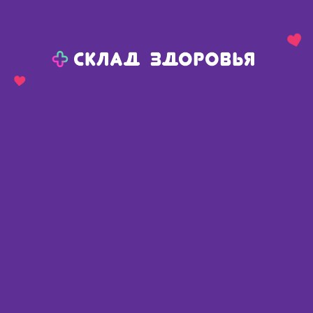
Назад
Ваш город:
Тюмень
Тюмень
Ваш город:
Нет, выбрать другой
Да
Главная
Аптеки
Адреса в
Тюмени
Картой
Списком