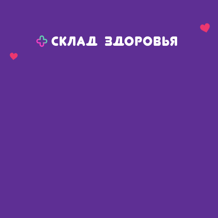
Назад
Ваш город:
Тюмень
Тюмень
Ваш город:
Нет, выбрать другой
Да
Главная
Аптеки
Адреса в
Тюмени
Картой
Списком