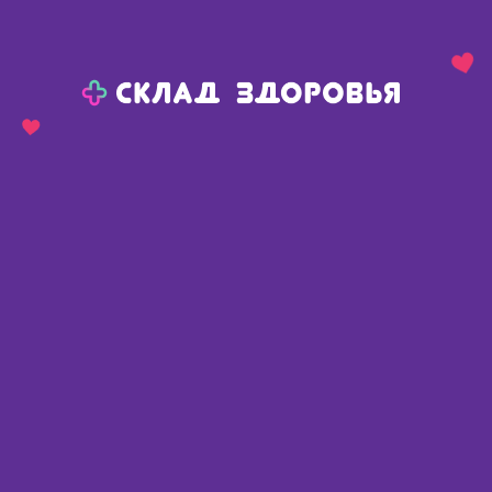
Назад
Ваш город:
Тюмень
Тюмень
Ваш город:
Нет, выбрать другой
Да
Главная
Аптеки
Адреса в
Тюмени
Картой
Списком