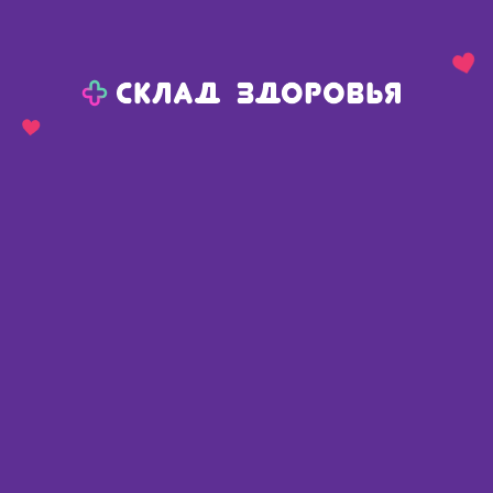
Назад
Ваш город:
Тюмень
Тюмень
Ваш город:
Нет, выбрать другой
Да
Главная
Аптеки
Адреса в
Тюмени
Картой
Списком