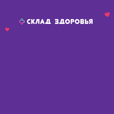
Назад
Ваш город:
Тюмень
Тюмень
Ваш город:
Нет, выбрать другой
Да
Главная
Аптеки
Адреса в
Тюмени
Картой
Списком