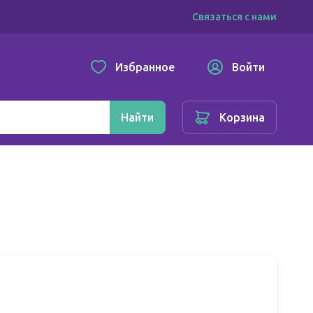
Связаться с нами
Избранное
Войти
Найти
Корзина