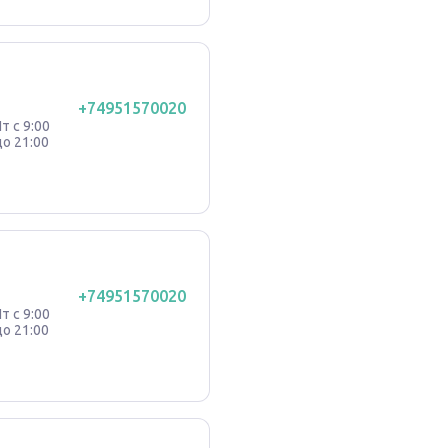
+74951570020
Чт с 9:00
до 21:00
+74951570020
Чт с 9:00
до 21:00