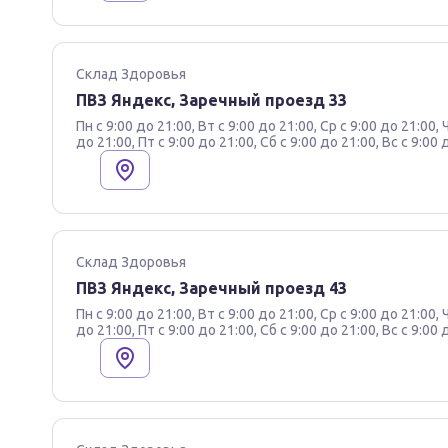
Склад Здоровья
ПВЗ Яндекс, Заречный проезд 33
Пн с 9:00 до 21:00, Вт с 9:00 до 21:00, Ср с 9:00 до 21:00, 
до 21:00, Пт с 9:00 до 21:00, Сб с 9:00 до 21:00, Вс с 9:00 
Склад Здоровья
ПВЗ Яндекс, Заречный проезд 43
Пн с 9:00 до 21:00, Вт с 9:00 до 21:00, Ср с 9:00 до 21:00, 
до 21:00, Пт с 9:00 до 21:00, Сб с 9:00 до 21:00, Вс с 9:00 