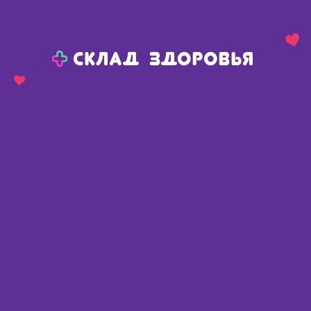
Назад
Ваш город:
Тюмень
Тюмень
Ваш город:
Нет, выбрать другой
Да
Главная
Аптеки
Адреса в
Тюмени
Картой
Списком