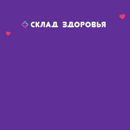
Назад
Ваш город:
Тюмень
Тюмень
Ваш город:
Нет, выбрать другой
Да
Главная
Каталог
Летние серии
Для загара
Для загара
Найдено 202 товара
Фильтр