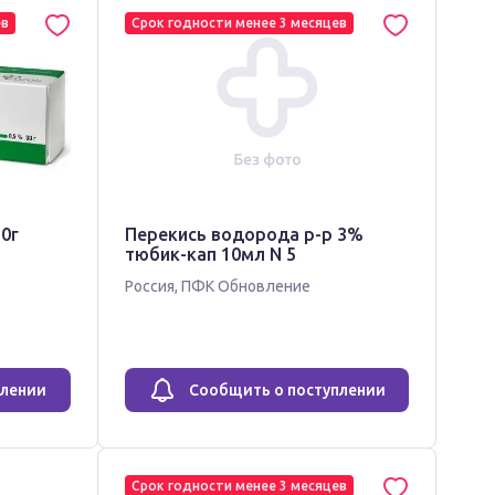
ев
Срок годности менее 3 месяцев
0г
Перекись водорода р-р 3%
тюбик-кап 10мл N 5
Россия
,
ПФК Обновление
плении
Сообщить о поступлении
Срок годности менее 3 месяцев