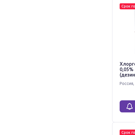
Срок г
Хлорг
0,05% 
(дези
Россия
,
Срок г