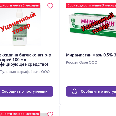
одности менее 3 месяцев
Срок годности менее 3 месяц
ексидина биглюконат р-р
Мирамистин мазь 0,5% 3
спрей 100 мл
Россия
,
Озон ООО
нфицирующее средство)
Тульская фармфабрика ООО
Сообщить о поступлении
Сообщить о посту
одности менее 3 месяцев