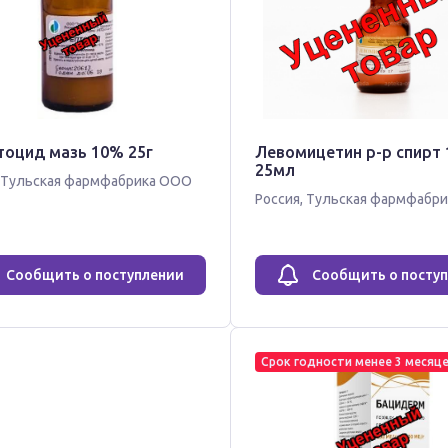
тоцид мазь 10% 25г
Левомицетин р-р спирт
25мл
Тульская фармфабрика ООО
Россия
,
Тульская фармфабр
Сообщить о поступлении
Сообщить о посту
Срок годности менее 3 месяц