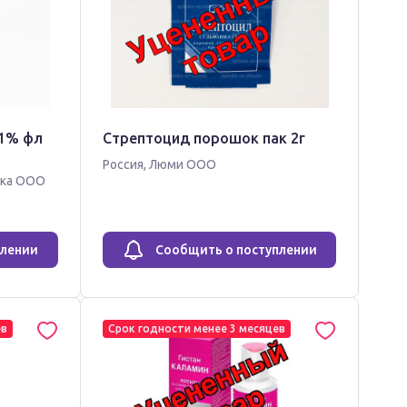
 1% фл
Стрептоцид порошок пак 2г
Россия
,
Люми ООО
ика ООО
плении
Сообщить о поступлении
ев
Срок годности менее 3 месяцев