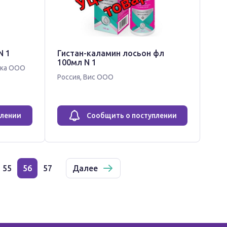
N 1
Гистан-каламин лосьон фл
100мл N 1
ика ООО
Россия
,
Вис ООО
плении
Сообщить о поступлении
55
56
57
Далее