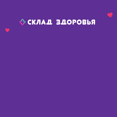
Назад
Ваш город:
Пермь
Пермь
Ваш город:
Нет, выбрать другой
Да
Главная
Аптеки
Адреса в
Перми
Картой
Списком