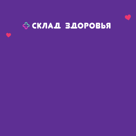
Назад
Ваш город:
Пермь
Пермь
Ваш город:
Нет, выбрать другой
Да
Главная
Аптеки
Адреса в
Перми
Картой
Списком