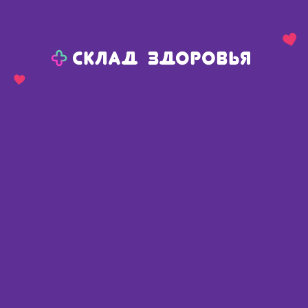
Назад
Ваш город:
Пермь
Пермь
Ваш город:
Нет, выбрать другой
Да
Главная
Аптеки
Адреса в
Перми
Картой
Списком