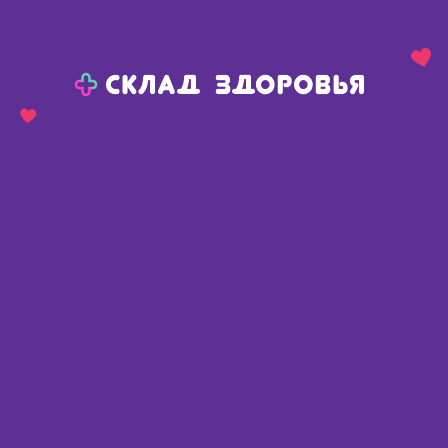
Назад
Ваш город:
Пермь
Пермь
Ваш город:
Нет, выбрать другой
Да
Главная
Аптеки
Адреса в
Перми
Картой
Списком