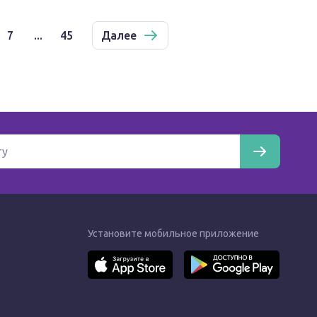
7
...
45
Далее
Установите мобильное приложение