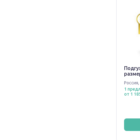
Подгуз
размер
Россия
,
1 пред
от 1 18