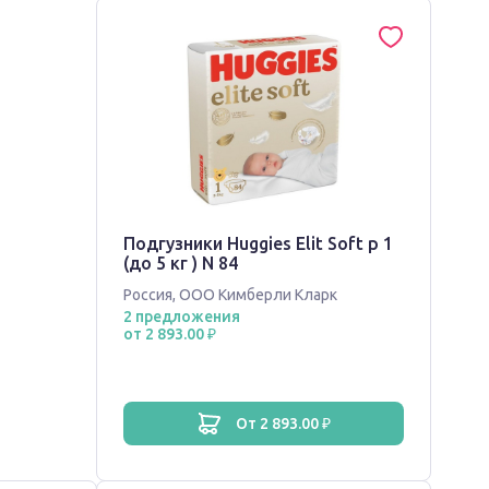
Подгузники Huggies Elit Soft р 1
(до 5 кг ) N 84
Россия
,
ООО Кимберли Кларк
2 предложения
от 2 893.00 ₽
от 2 893.00 ₽