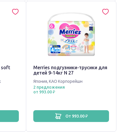
 soft
Merries подгузники-трусики для
детей 9-14кг N 27
к
Япония
,
КАО Корпорейшн
2 предложения
от 993.00 ₽
от 993.00 ₽