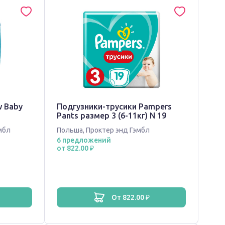
w Baby
Подгузники-трусики Pampers
Pants размер 3 (6-11кг) N 19
мбл
Польша
,
Проктер энд Гэмбл
6 предложений
от 822.00 ₽
от 822.00 ₽