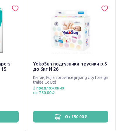
mpers
YokoSun подгузники-трусики р.S
 15
до 6кг N 26
Китай
,
Fujian province jinjiang city foreign
traide Co Ltd
2 предложения
от 750.00 ₽
от 750.00 ₽