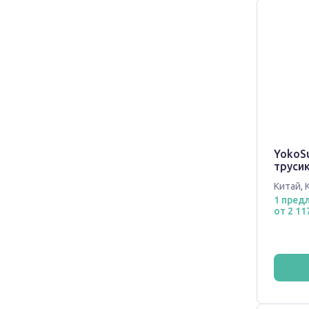
YokoS
трусик
Китай
,
1 пред
от 2 11