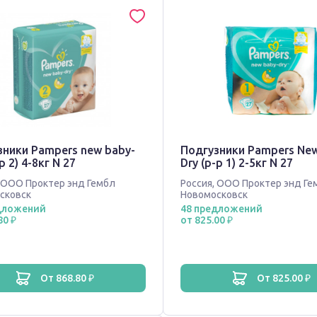
зники Pampers new baby-
Подгузники Pampers Ne
р 2) 4-8кг N 27
Dry (р-р 1) 2-5кг N 27
ООО Проктер энд Гембл
Россия
,
ООО Проктер энд Ге
сковск
Новомосковск
дложений
48 предложений
80 ₽
от 825.00 ₽
от 868.80 ₽
от 825.00 ₽