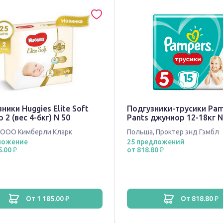
ники Huggies Elite Soft
Подгузники-трусики Pa
 2 (вес 4-6кг) N 50
Pants джуниор 12-18кг N
ООО Кимберли Кларк
Польша
,
Проктер энд Гэмбл
ложение
25 предложений
5.00 ₽
от 818.80 ₽
от 1 185.00 ₽
от 818.80 ₽