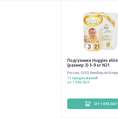
Подгузники Huggies elite
(размер 3) 5-9 кг N21
Россия
,
ООО Кимберли Клар
11 предложений
от 1 043.50 ₽
от 1 043.50 ₽