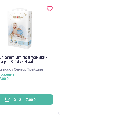
un premium подгузники-
и р.L 9-14кг N 44
Кванжоу Сеньор Трейдинг
ложение
7.00 ₽
от 2 117.00 ₽