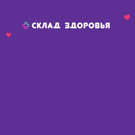
Назад
Ваш город:
Пермь
Пермь
Ваш город:
Нет, выбрать другой
Да
Главная
Каталог
Товары для мамы и малыша
Гигиена малыша
Гигиена малыша
Найдено 442 товара
Фильтр