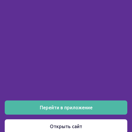
© 2026 ООО «Склад здоровья»
ИНН 5903158326
О компании
Покупателю
Аптеки
Акции
Как заказать
Установите мобильное приложение
Перейти в приложение
Пользовательское соглашение
Открыть сайт