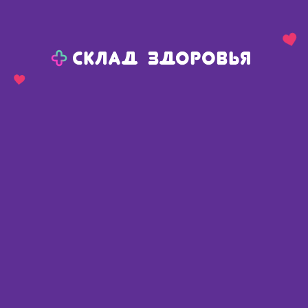
Назад
Ваш город:
Челябинск
Челябинск
Ваш город:
Нет, выбрать другой
Да
Главная
Каталог
Уход за больными, средства реабилитации
Уход за лежачими больными
Пеленки, простыни для больных
Пеленки, простыни для больных
Найдено 83 товара
Фильтр