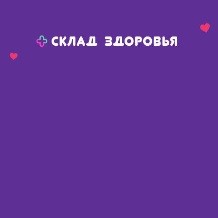
Назад
Ваш город:
Челябинск
Челябинск
Ваш город:
Нет, выбрать другой
Да
Главная
Каталог
Уход за больными, средства реабилитации
Уход за лежачими больными
Пеленки, простыни для больных
Пеленки, простыни для больных
Найдено 83 товара
Фильтр