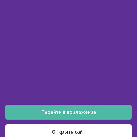
© 2026 ООО «Склад здоровья»
ИНН 5903158326
О компании
Покупателю
Аптеки
Акции
Как заказать
Установите мобильное приложение
Перейти в приложение
Пользовательское соглашение
Открыть сайт