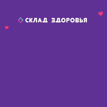
Назад
Ваш город:
Москва
Москва
Ваш город:
Нет, выбрать другой
Да
Главная
Аптеки
Адреса в
Москве
Картой
Списком