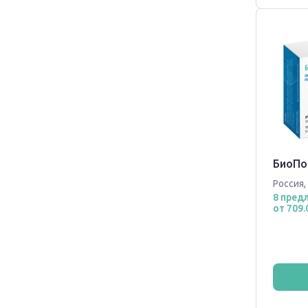
БиоПо
Россия
,
8 пред
от 709.