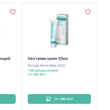
ующий
Неотанин крем 50мл
Россия
,
Интелбио ООО
148 предложений
от 490.00 ₽
от 490.00 ₽