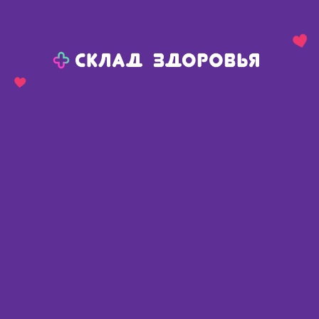
Назад
Ваш город:
Омск
Омск
Ваш город:
Нет, выбрать другой
Да
Главная
Каталог
Косметика
Уход за волосами
Шампунь от перхоти
Шампунь от перхоти
Найдено 164 товара
Фильтр