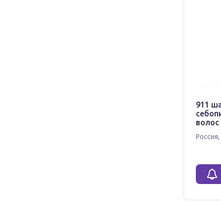
911 ш
себопи
волос
Россия
,