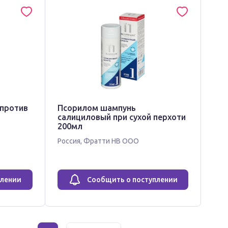
против
Псорилом шампунь
салициловый при сухой перхоти
200мл
Россия
,
Фратти НВ ООО
плении
Сообщить о поступлении