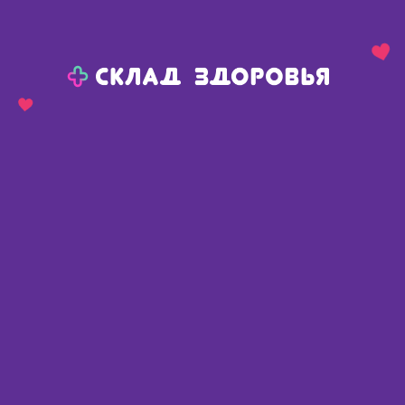
Назад
Ваш город:
Сива
Сива
Ваш город:
Нет, выбрать другой
Да
Главная
Каталог
Косметика
Масла косметические
Масла косметические
Найдено 792 товара
Фильтр