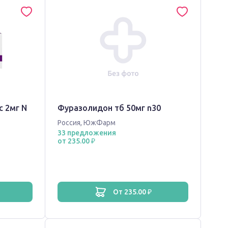
с 2мг N
Фуразолидон тб 50мг n30
Россия
,
ЮжФарм
33 предложения
от 235.00 ₽
от 235.00 ₽