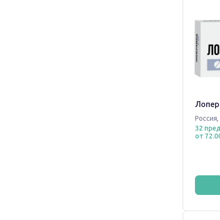
Лопер
Россия
,
32 пре
от 72.0