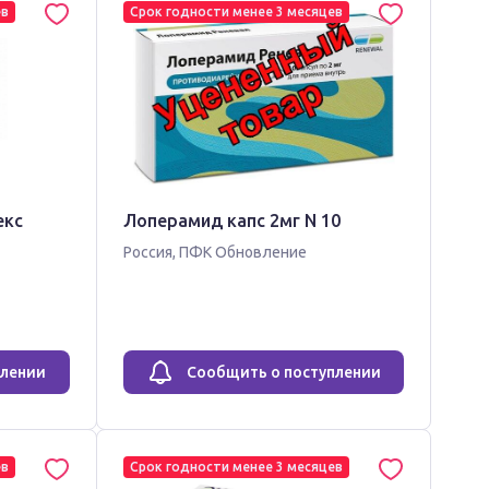
ев
Срок годности менее 3 месяцев
екс
Лоперамид капс 2мг N 10
Россия
,
ПФК Обновление
плении
Сообщить о поступлении
ев
Срок годности менее 3 месяцев