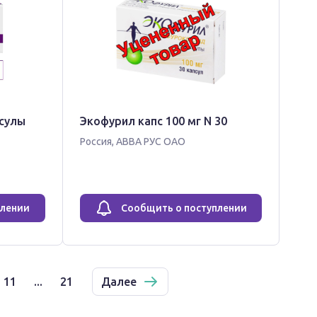
сулы
Экофурил капс 100 мг N 30
Россия
,
АВВА РУС ОАО
плении
Сообщить о поступлении
11
...
21
Далее