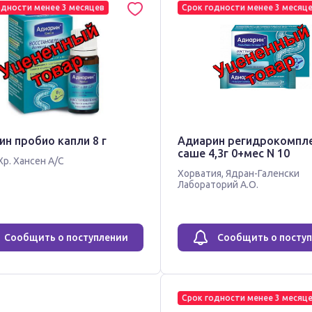
одности менее 3 месяцев
Срок годности менее 3 месяц
н пробио капли 8 г
Адиарин регидрокомпл
саше 4,3г 0+мес N 10
Хр. Хансен А/С
Хорватия
,
Ядран-Галенски
Лабораторий А.О.
Сообщить о поступлении
Сообщить о посту
Срок годности менее 3 месяц