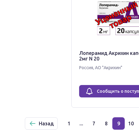
Лоперамид Акрихин кап
2мг N 20
Россия
,
АО "Акрихин"
Сообщить о посту
Назад
1
...
7
8
9
10