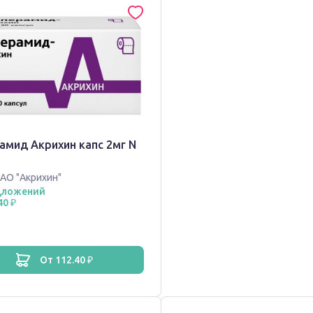
амид Акрихин капс 2мг N
АО "Акрихин"
дложений
40 ₽
от 112.40 ₽