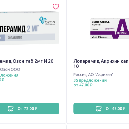
амид Озон таб 2мг N 20
Лоперамид Акрихин кап
10
Озон ООО
Россия
,
АО "Акрихин"
дложения
0 ₽
35 предложений
от 47.00 ₽
от 72.00 ₽
от 47.00 ₽