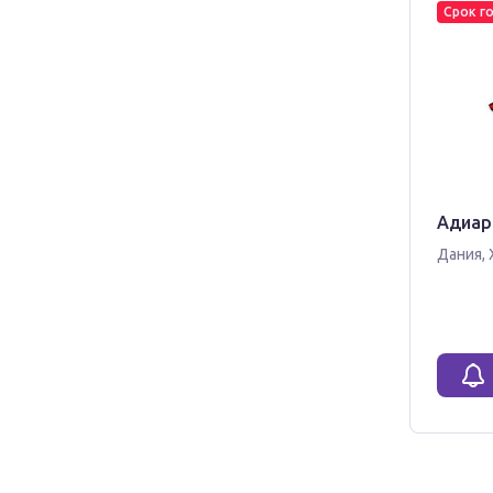
Срок г
Адиари
Дания
,